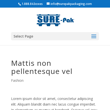
1.888.84.boxes
info@surepakpackaging.com
Select Page
Mattis non
pellentesque vel
Fashion
Lorem ipsum dolor sit amet, consectetur adipiscing
elit. Aliquam blandit diam nec lacus congue imperdiet.
In elementum ac magna ut hendrerit. Quisque vel arcu